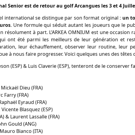
 Senior est de retour au golf Arcangues les 3 et 4 Juille
international se distingue par son format original : 
un to
euros
. Une formule qui séduit autant les joueurs que le publ
n résolument à part. L’ARKEA OMNIUM est une occasion rar
ui ont été parmi les meilleurs de leur génération et res
ration, leur échauffement, observer leur routine, leur peti
bue à nous faire progresser. Voici quelques unes des têtes d
eson (ESP) & Luis Claverie (ESP), tenteront de le conserver 
 Mickaël Dieu (FRA)
c Farry (FRA)
 Raphaël Eyraud (FRA)
 Vicente Blasquez (ESP)
) & Laurent Lassalle (FRA)
John Gould (ANG)
 Mauro Bianco (ITA)